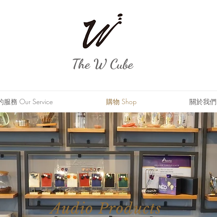
The W Cube
務 Our Service
購物 Shop
關於我們 A
Audio Products