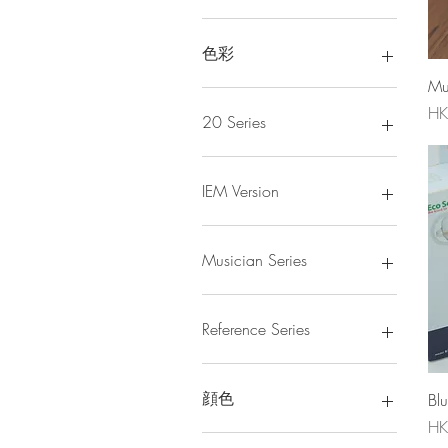
HK$181
HK$8,315
色彩
Mu
價
HK
20 Series
20.3
20.6
IEM Version
20.8
Custom Model
Universal Model
Musician Series
Musician
Musician +
Reference Series
Musician Pro
Reference
Reference +
顔色
Bl
Reference Pro
價
HK
Black