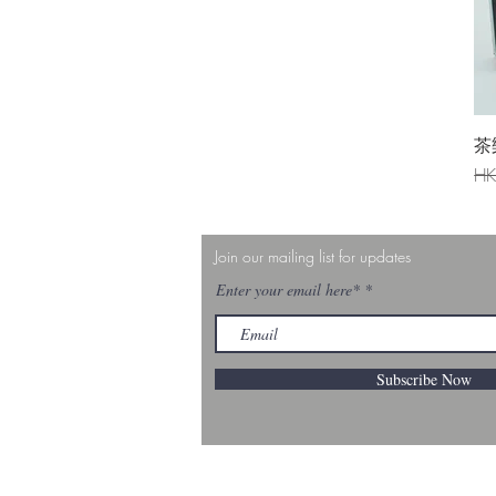
茶樂
一
HK
Join our mailing list for updates
Enter your email here*
Subscribe Now