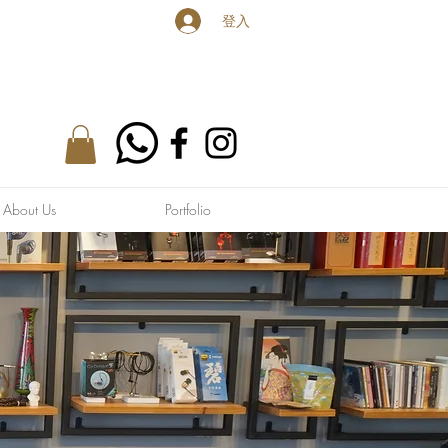
登入
bout Us
Portfolio