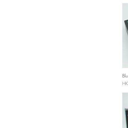
Blue
Blue + Black
EX
Grey + White
Red + Black
Silver
Silver + Black
Silver + Blue
Silver + Red
Silver + Silver
Wine Red
Bl
價
HK