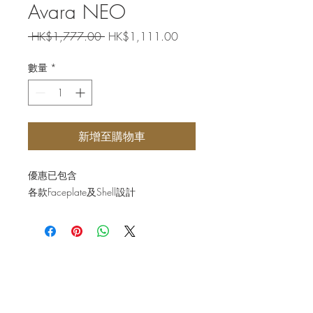
Avara NEO
一
促
 HK$1,777.00 
HK$1,111.00
般
銷
價
價
數量
*
格
格
新增至購物車
優惠已包含
各款Faceplate及Shell設計
Join our mailing list for updates
Enter your email here*