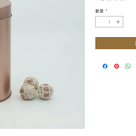
格
數量
*